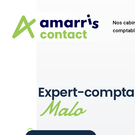
Aller
Aller au
au
contenu
menu
Nos cabi
comptabl
Expert-compta
Malo