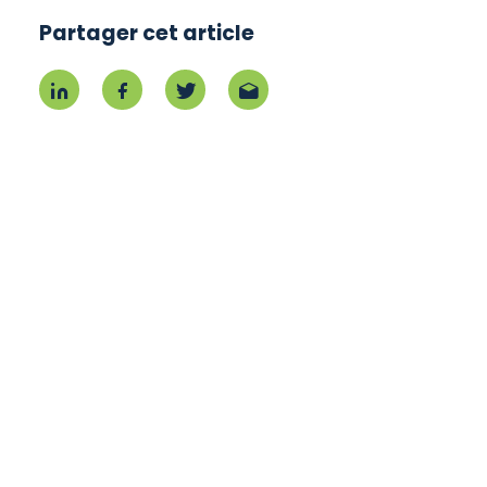
Partager cet article
Partager sur Linkedin
Partager sur Facebook
Partager sur Twitter
Partager par mail