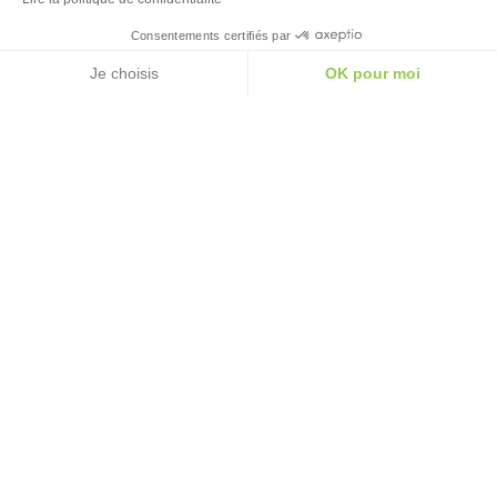
Consentements certifiés par
Je choisis
OK pour moi
axeptio consent
Plateforme de Gestion du Consentement : Personna
Notre plateforme vous permet d'adapter et de gérer 