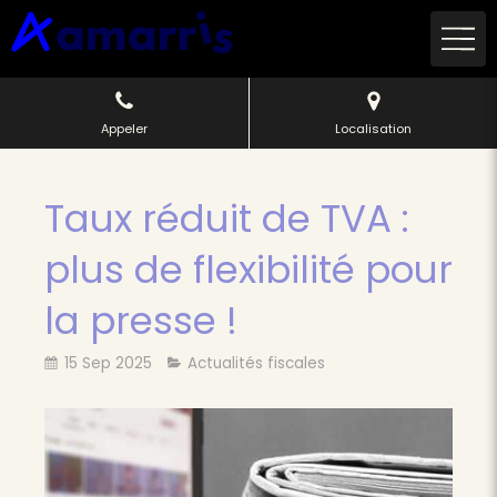
Appeler
Localisation
Taux réduit de TVA :
plus de flexibilité pour
la presse !
15 Sep 2025
Actualités fiscales